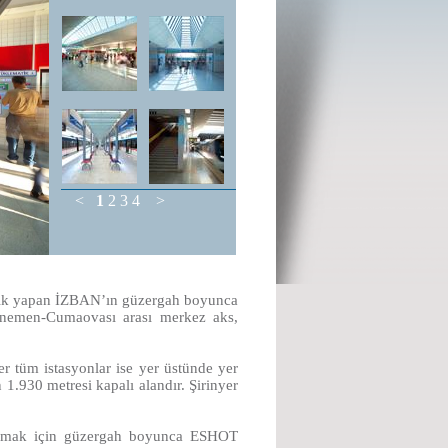
<
1
2
3
4
>
ilik yapan İZBAN’ın güzergah boyunca
enemen-Cumaovası arası merkez aks,
r tüm istasyonlar ise yer üstünde yer
 1.930 metresi kapalı alandır. Şirinyer
lamak için güzergah boyunca ESHOT