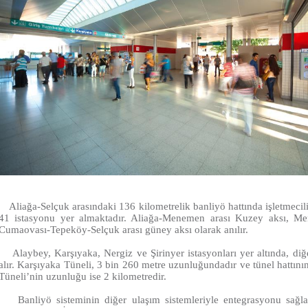
Aliağa-Selçuk arasındaki 136 kilometrelik banliyö hattında işletmec
41 istasyonu yer almaktadır. Aliağa-Menemen arası Kuzey aksı, M
Cumaovası-Tepeköy-Selçuk arası güney aksı olarak anılır.
Alaybey, Karşıyaka, Nergiz ve Şirinyer istasyonları yer altında, diğe
alır. Karşıyaka Tüneli, 3 bin 260 metre uzunluğundadır ve tünel hattının
Tüneli’nin uzunluğu ise 2 kilometredir.
Banliyö sisteminin diğer ulaşım sistemleriyle entegrasyonu sağ