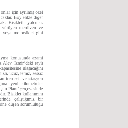
 onlar için ayrılmış özel
acaklar. Böylelikle diğer
k. Bisikletli yolcular,
le yürüyen merdiven ve
et veya motorsiklet gibi
a uyma konusunda azami
 Alev, İzmir’deki raylı
kapasitesine ulaşacağını
lı, ucuz, temiz, sessiz
an tren seti ve istasyon
una yeni kilometreler
şım Planı’ çerçevesinde
ır. Bisiklet kullanımını
inde çalıştığımız bir
erine düşen sorumluluğu