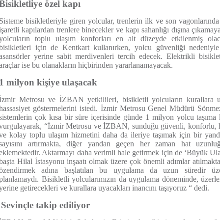
Bisikletliye özel kapı
Sisteme bisikletleriyle giren yolcular, trenlerin ilk ve son vagonlarında
işaretli kapılardan trenlere binecekler ve kapı sahanlığı dışına çıkamay
yolcuların toplu ulaşım konforları en alt düzeyde etkilenmiş olaca
bisikletleri için de Kentkart kullanırken, yolcu güvenliği nedeniy
asansörler yerine sabit merdivenleri tercih edecek. Elektrikli bisikl
araçlar ise bu olanakların hiçbirinden yararlanamayacak.
1 milyon kişiye ulaşacak
İzmir Metrosu ve İZBAN yetkilileri, bisikletli yolcuların kurallar
hassasiyet göstermelerini istedi. İzmir Metrosu Genel Müdürü Sönmez
sistemlerin çok kısa bir süre içerisinde günde 1 milyon yolcu taşıma 
vurgulayarak, “İzmir Metrosu ve İZBAN, sunduğu güvenli, konforlu, hız
ve kolay toplu ulaşım hizmetini daha da ileriye taşımak için bir yand
sayısını artırmakta, diğer yandan geçen her zaman hat uzunluğ
eklemektedir. Aktarmayı daha verimli hale getirmek için de ‘Büyük Ula
başta Hilal İstasyonu inşaatı olmak üzere çok önemli adımlar atılmaktad
özendirmek adına başlatılan bu uygulama da uzun süredir üzer
planlamaydı. Bisikletli yolcularımızın da uygulama döneminde, üzerl
yerine getirecekleri ve kurallara uyacakları inancını taşıyoruz “ dedi.
Sevinçle takip ediliyor