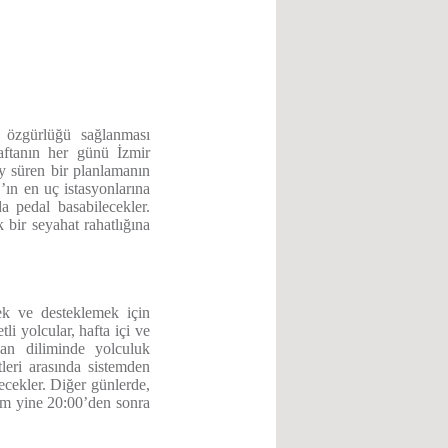
t özgürlüğü sağlanması
haftanın her günü İzmir
y süren bir planlamanın
n en uç istasyonlarına
da pedal basabilecekler.
 bir seyahat rahatlığına
ek ve desteklemek için
tli yolcular, hafta içi ve
man diliminde yolculuk
tleri arasında sistemden
ecekler. Diğer günlerde,
şam yine 20:00’den sonra