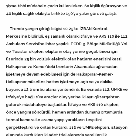
şişme tıbbi müdahale çadırı kullanılırken, 60 kişilik figürasyon ve
40 kişilik sağlık ekibiyle birlikte 150’ye yakın görevli çalıştı.
Trende yangın çıktığı bilgisi 10.25’te İZBAN Kontrol
Merkezi’ne bildirildi, eş zamanlı olarak itfaiye ve AKS 110 ile 112
Ambulans Servisi’ne ihbar yapıldı. TCDD 3. Bölge Müdürlüğü Yol
ve Tesisler ekipleri, ekiplerin olay yerine geçebilmesi için
üzerinde 25 bin voltluk elektrik olan hatların enerjisini kesti,
Halkapınar ve Kemer’deki trenlerin Alsancak’a uğramadan
işletmeye devam edebilmesi için de Halkapınar-Kemer-
Halkapınar müselles hattını işletmeye açtı ve 70 dakika
boyunca 12 treni bu alana yönlendirdi. Bu esnada 112, UMKE ve
İtfaiye’ye bağlı tüm araçlar olay yerine iki ayrı güzergahtan
gelerek müdahaleye başladılar. İtfaiye ve AKS 110 ekipleri,
önce yangını söndürdü, hemen ardından dumanlı ortamlarda
termal kamera ile arama yapıp yaralıların tespitini
gerçekleştirdi ve onları kurtardı. 112 ve UMKE ekipleri, istasyon
alanında kurdukları iki adet triaj alanında yaralıları ilk