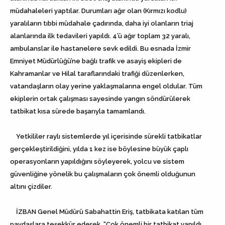
müdahaleleri yaptılar. Durumları ağır olan (Kırmızı kodlu)
yaralıların tıbbi müdahale çadırında, daha iyi olanların triaj
alanlarında ilk tedavileri yapıldı. 4’ü ağır toplam 32 yaralı,
ambulanslar ile hastanelere sevk edildi. Bu esnada İzmir
Emniyet Müdürlüğü’ne bağlı trafik ve asayiş ekipleri de
Kahramanlar ve Hilal taraflarındaki trafiği düzenlerken,
vatandaşların olay yerine yaklaşmalarına engel oldular. Tüm
ekiplerin ortak çalışması sayesinde yangın söndürülerek
tatbikat kısa sürede başarıyla tamamlandı.
Yetkililer raylı sistemlerde yıl içerisinde sürekli tatbikatlar
gerçekleştirildiğini, yılda 1 kez ise böylesine büyük çaplı
operasyonların yapıldığını söyleyerek, yolcu ve sistem
güvenliğine yönelik bu çalışmaların çok önemli olduğunun
altını çizdiler.
İZBAN Genel Müdürü Sabahattin Eriş, tatbikata katılan tüm
paydaşlara teşekkür ederek, “Çok önemli bir tatbikat yapıldı.