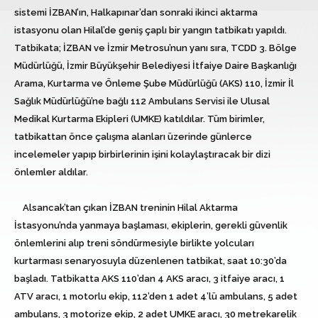
sistemi İZBAN’ın, Halkapınar’dan sonraki ikinci aktarma
istasyonu olan Hilal’de geniş çaplı bir yangın tatbikatı yapıldı.
Tatbikata; İZBAN ve İzmir Metrosu’nun yanı sıra, TCDD 3. Bölge
Müdürlüğü, İzmir Büyükşehir Belediyesi İtfaiye Daire Başkanlığı
Arama, Kurtarma ve Önleme Şube Müdürlüğü (AKS) 110, İzmir İl
Sağlık Müdürlüğü’ne bağlı 112 Ambulans Servisi ile Ulusal
Medikal Kurtarma Ekipleri (UMKE) katıldılar. Tüm birimler,
tatbikattan önce çalışma alanları üzerinde günlerce
incelemeler yapıp birbirlerinin işini kolaylaştıracak bir dizi
önlemler aldılar.
Alsancak’tan çıkan İZBAN treninin Hilal Aktarma
İstasyonu’nda yanmaya başlaması, ekiplerin, gerekli güvenlik
önlemlerini alıp treni söndürmesiyle birlikte yolcuları
kurtarması senaryosuyla düzenlenen tatbikat, saat 10:30’da
başladı. Tatbikatta AKS 110’dan 4 AKS aracı, 3 itfaiye aracı, 1
ATV aracı, 1 motorlu ekip, 112’den 1 adet 4’lü ambulans, 5 adet
ambulans, 3 motorize ekip, 2 adet UMKE aracı, 30 metrekarelik