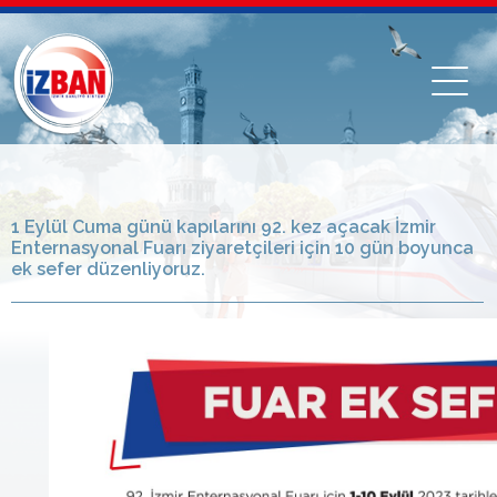
1 Eylül Cuma günü kapılarını 92. kez açacak İzmir
Enternasyonal Fuarı ziyaretçileri için 10 gün boyunca
ek sefer düzenliyoruz.