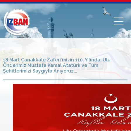
18 Mart Çanakkale Zaferi`mizin 110. Yılında, Ulu
Önderimiz Mustafa Kemal Atatürk ve Tüm
Şehitlerimizi Saygıyla Anıyoruz...