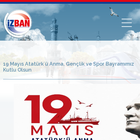
19 Mayıs Atatürk`ü Anma, Gençlik ve Spor Bayramımız
Kutlu Olsun