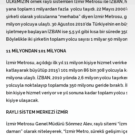
ÜLKEMİZİN örnek raylı sistemleri İzmir Metrosu ile İZBAN, hizm
yana toplam 1 milyardan fazla yolcu taşıdı. 22 Mayıs 2000’de İzm
şirketi olarak yolcularına “merhaba” diyen İzmir Metrosu, geçen
milyon yolcuya ulaştı. 30 Ağustos 2010’da Türkiye’nin en büyük
işletmeye başlayan İZBAN ise 5,5 yıl gibi kısa bir sürede 350 mily
Böylelikle iki şirketin toplam yolcu sayısı 1 milyar 50 milyon old
11 MİLYONDAN 101 MİLYONA
İzmir Metrosu, açıldığı ilk yıl 11 milyon kişiye hizmet verirken, y
katlayarak büyütüp 2015’i 101 milyon 86 bin 308 yolcuyla kapa
milyona ulaştı. İZBAN, 2010 yılında 2,6 milyon yolcu taşırken, 2
yolcuyla noktalayıp toplamda 350 milyonu geride bıraktı. İki 
bin kişiye hizmet veriyor ve yıl sonuna kadar toplam yolcu sayı
kişiye ulaşacak.
RAYLI SİSTEM MERKEZİ İZMİR
İzmir Metrosu Genel Müdürü Sönmez Alev, raylı sitemi “İzmir to
damarı” olarak niteleyerek, “İzmir Metro, sürekli gelişim içerisi