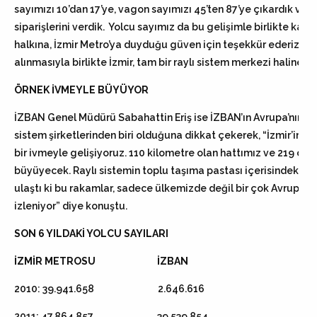
sayımızı 10’dan 17’ye, vagon sayımızı 45’ten 87’ye çıkardık ve 9
siparişlerini verdik. Yolcu sayımız da bu gelişimle birlikte katl
halkına, İzmir Metro’ya duyduğu güven için teşekkür ederiz. T
alınmasıyla birlikte İzmir, tam bir raylı sistem merkezi haline 
ÖRNEK İVMEYLE BÜYÜYOR
İZBAN Genel Müdürü Sabahattin Eriş ise İZBAN’ın Avrupa’nın en 
sistem şirketlerinden biri olduğuna dikkat çekerek, “İzmir’in 
bir ivmeyle gelişiyoruz. 110 kilometre olan hattımız ve 219 ol
büyüyecek. Raylı sistemin toplu taşıma pastası içerisindeki pa
ulaştı ki bu rakamlar, sadece ülkemizde değil bir çok Avrupa k
izleniyor” diye konuştu.
SON 6 YILDAKİ YOLCU SAYILARI
İZMİR METROSU İZBAN
2010: 39.941.658 2.646.616
2011: 47.864.857 39.539.854