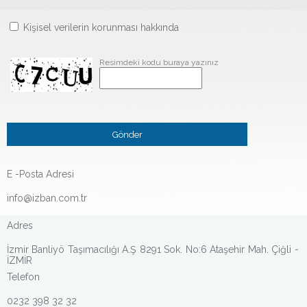
Kişisel verilerin korunması hakkında
Resimdeki kodu buraya yazınız
E -Posta Adresi
info@izban.com.tr
Adres
İzmir Banliyö Taşımacılığı A.Ş 8291 Sok. No:6 Ataşehir Mah. Çiğli -
İZMİR
Telefon
0232 398 32 32